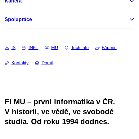
Kariéra
Spolupráce
IS
INET
MU
Tech info
FAdmin
Kontakty
Domů
FI MU – první informatika v ČR.
V historii, ve vědě, ve svobodě
studia.
Od roku 1994 dodnes.