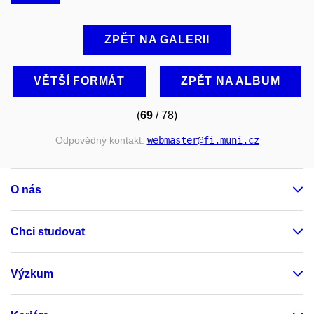
ZPĚT NA GALERII
VĚTŠÍ FORMÁT
ZPĚT NA ALBUM
(
69
/ 78)
Odpovědný kontakt:
webmaster
@fi
.muni
.cz
O nás
Chci studovat
Výzkum