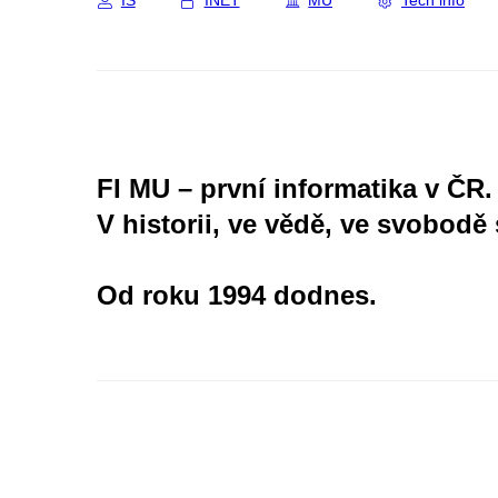
IS
INET
MU
Tech info
FI MU – první informatika v ČR.
V historii, ve vědě, ve svobodě 
Od roku 1994 dodnes.