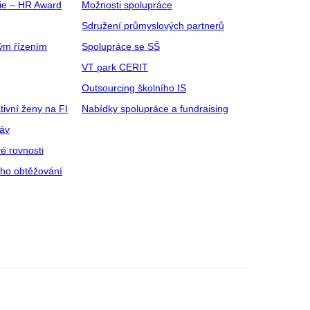
gie – HR Award
Možnosti spolupráce
Sdružení průmyslových partnerů
ým řízením
Spolupráce se SŠ
VT park CERIT
Outsourcing školního IS
tivní ženy na FI
Nabídky spolupráce a fundraising
ráv
é rovnosti
ího obtěžování