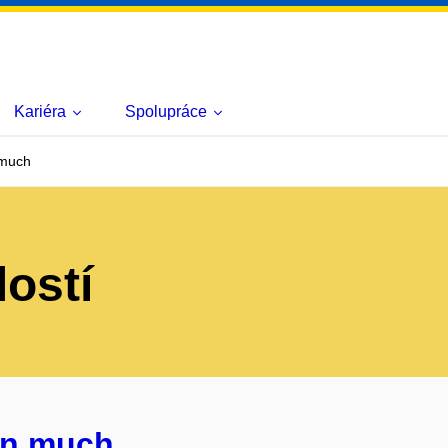
Kariéra
Spolupráce
 much
lostí
án much