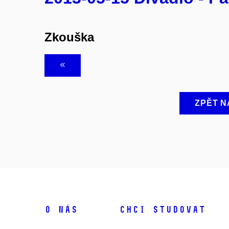
Zkouška
ZPĚT N
O NÁS
CHCI STUDOVAT