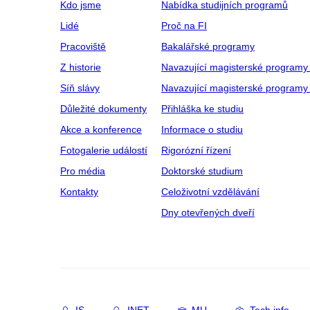
Kdo jsme
Nabídka studijních programů
Lidé
Proč na FI
Pracoviště
Bakalářské programy
Z historie
Navazující magisterské programy
Síň slávy
Navazující magisterské programy 
Důležité dokumenty
Přihláška ke studiu
Akce a konference
Informace o studiu
Fotogalerie událostí
Rigorózní řízení
Pro média
Doktorské studium
Kontakty
Celoživotní vzdělávání
Dny otevřených dveří