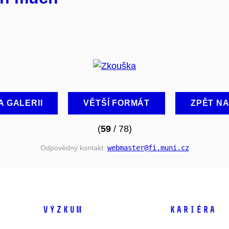
A GALERII
VĚTŠÍ FORMÁT
ZPĚT N
(
59
/ 78)
Odpovědný kontakt:
webmaster
@fi
.muni
.cz
VÝZKUM
KARIÉRA