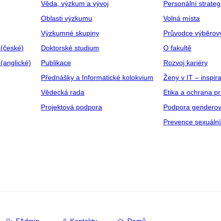
Věda, výzkum a vývoj
Personální strate
Oblasti výzkumu
Volná místa
Výzkumné skupiny
Průvodce výběrov
 (české)
Doktorské studium
O fakultě
(anglické)
Publikace
Rozvoj kariéry
Přednášky a Informatické kolokvium
Ženy v IT – inspira
Vědecká rada
Etika a ochrana p
Projektová podpora
Podpora genderov
Prevence sexuáln