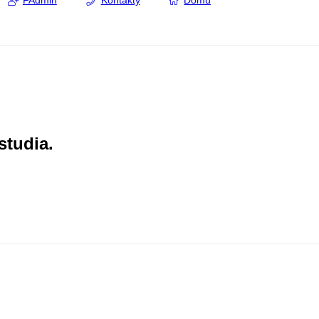
FAdmin
Kontakty
Domů
studia.