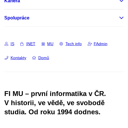
Kariéra
Spolupráce
IS
INET
MU
Tech info
FAdmin
Kontakty
Domů
FI MU – první informatika v ČR.
V historii, ve vědě, ve svobodě
studia.
Od roku 1994 dodnes.