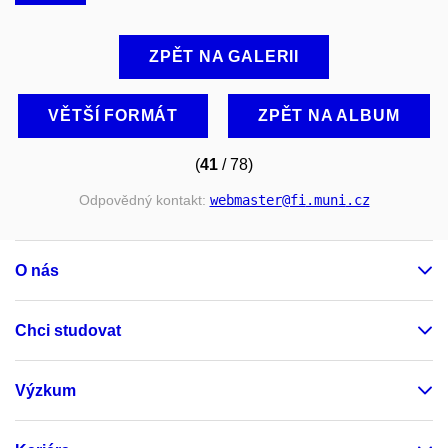
ZPĚT NA GALERII
VĚTŠÍ FORMÁT
ZPĚT NA ALBUM
(
41
/ 78)
Odpovědný kontakt:
webmaster
@fi
.muni
.cz
O nás
Chci studovat
Výzkum