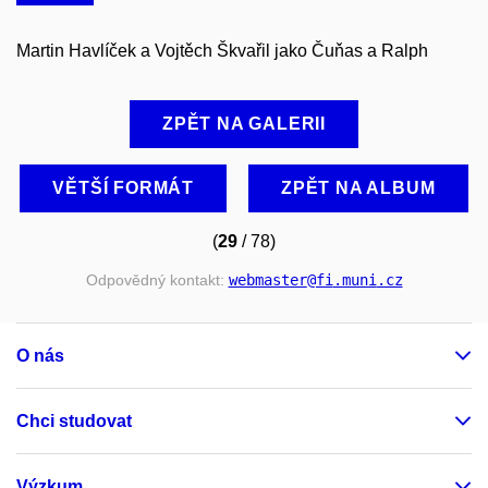
Martin Havlíček a Vojtěch Škvařil jako Čuňas a Ralph
ZPĚT NA GALERII
VĚTŠÍ FORMÁT
ZPĚT NA ALBUM
(
29
/ 78)
Odpovědný kontakt:
webmaster
@fi
.muni
.cz
O nás
Chci studovat
Výzkum