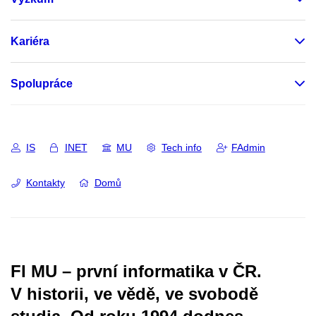
Kariéra
Spolupráce
IS
INET
MU
Tech info
FAdmin
Kontakty
Domů
FI MU – první informatika v ČR.
V historii, ve vědě, ve svobodě