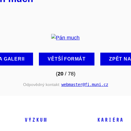
A GALERII
VĚTŠÍ FORMÁT
ZPĚT N
(
20
/ 78)
Odpovědný kontakt:
webmaster
@fi
.muni
.cz
VÝZKUM
KARIÉRA