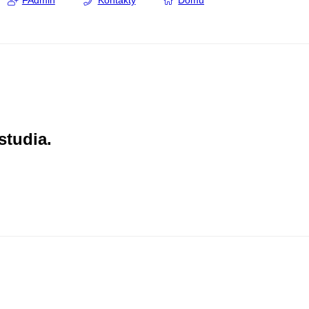
FAdmin
Kontakty
Domů
studia.