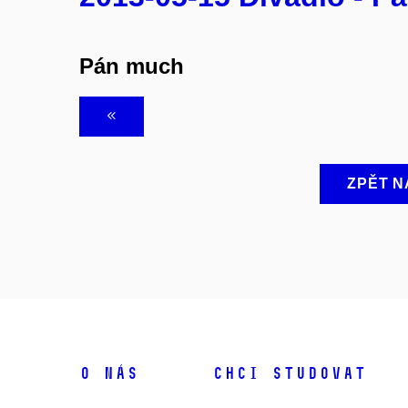
Pán much
ZPĚT N
O NÁS
CHCI STUDOVAT