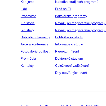
Kdo jsme
Nabídka studijních programů
Lidé
Proč na FI
Pracoviště
Bakalářské programy
Z historie
Navazující magisterské programy
Síň slávy
Navazující magisterské programy 
Důležité dokumenty
Přihláška ke studiu
Akce a konference
Informace o studiu
Fotogalerie událostí
Rigorózní řízení
Pro média
Doktorské studium
Kontakty
Celoživotní vzdělávání
Dny otevřených dveří