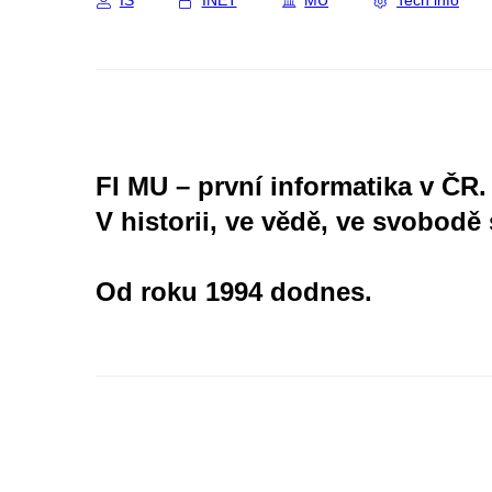
IS
INET
MU
Tech info
FI MU – první informatika v ČR.
V historii, ve vědě, ve svobodě 
Od roku 1994 dodnes.