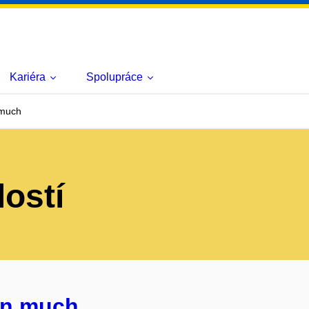
Kariéra
Spolupráce
 much
lostí
án much