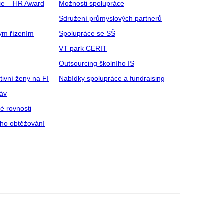
gie – HR Award
Možnosti spolupráce
Sdružení průmyslových partnerů
ým řízením
Spolupráce se SŠ
VT park CERIT
Outsourcing školního IS
tivní ženy na FI
Nabídky spolupráce a fundraising
ráv
é rovnosti
ího obtěžování