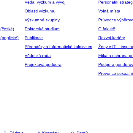
Věda, výzkum a vývoj
Personální strate
Oblasti výzkumu
Volná místa
Výzkumné skupiny
Průvodce výběrov
 (české)
Doktorské studium
O fakultě
(anglické)
Publikace
Rozvoj kariéry
Přednášky a Informatické kolokvium
Ženy v IT – inspira
Vědecká rada
Etika a ochrana p
Projektová podpora
Podpora genderov
Prevence sexuáln