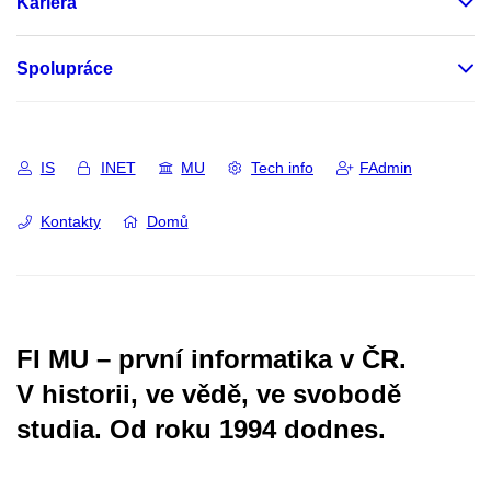
Kariéra
Spolupráce
IS
INET
MU
Tech info
FAdmin
Kontakty
Domů
FI MU – první informatika v ČR.
V historii, ve vědě, ve svobodě
studia.
Od roku 1994 dodnes.