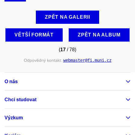
ZPĚT NA GALERII
VĚTŠÍ FORMÁT
ZPĚT NA ALBUM
(
17
/ 78)
Odpovědný kontakt:
webmaster
@fi
.muni
.cz
O nás
Chci studovat
Výzkum