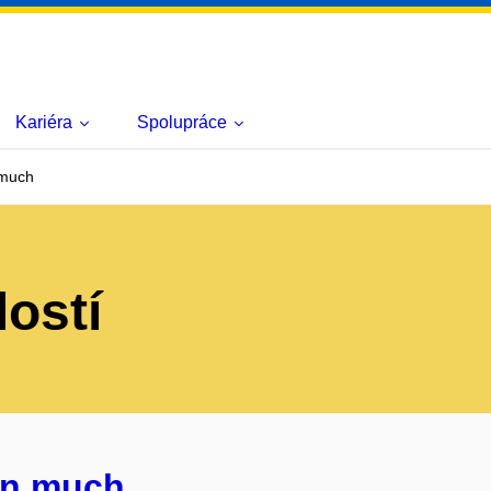
Kariéra
Spolupráce
 much
lostí
án much