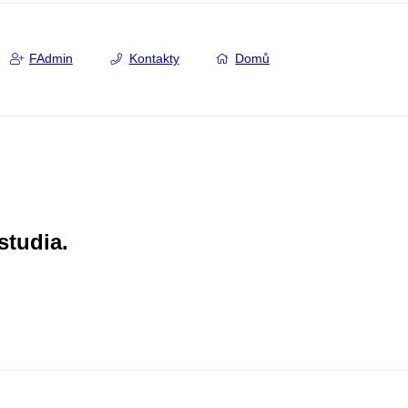
FAdmin
Kontakty
Domů
studia.