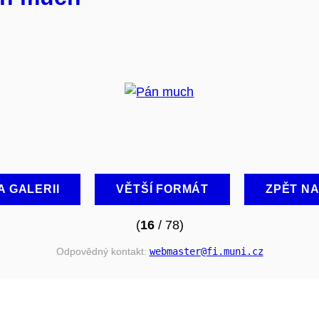
A GALERII
VĚTŠÍ FORMÁT
ZPĚT N
(
16
/ 78)
Odpovědný kontakt:
webmaster
@fi
.muni
.cz