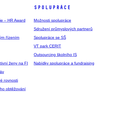
SPOLUPRÁCE
gie – HR Award
Možnosti spolupráce
Sdružení průmyslových partnerů
ým řízením
Spolupráce se SŠ
VT park CERIT
Outsourcing školního IS
tivní ženy na FI
Nabídky spolupráce a fundraising
ráv
é rovnosti
ího obtěžování