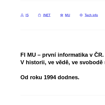
IS
INET
MU
Tech info
FI MU – první informatika v ČR.
V historii, ve vědě, ve svobodě 
Od roku 1994 dodnes.