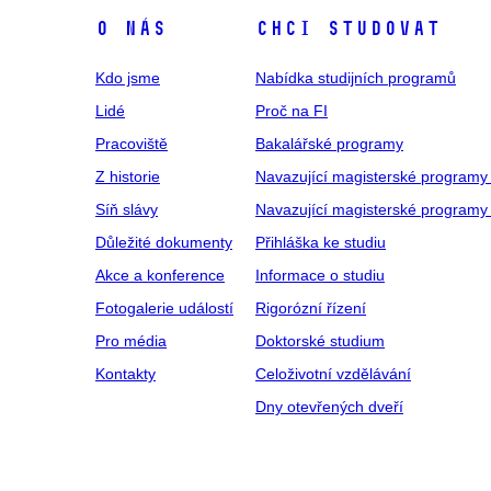
O NÁS
CHCI STUDOVAT
Kdo jsme
Nabídka studijních programů
Lidé
Proč na FI
Pracoviště
Bakalářské programy
Z historie
Navazující magisterské programy
Síň slávy
Navazující magisterské programy 
Důležité dokumenty
Přihláška ke studiu
Akce a konference
Informace o studiu
Fotogalerie událostí
Rigorózní řízení
Pro média
Doktorské studium
Kontakty
Celoživotní vzdělávání
Dny otevřených dveří