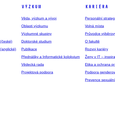
VÝZKUM
KARIÉRA
Věda, výzkum a vývoj
Personální strate
Oblasti výzkumu
Volná místa
Výzkumné skupiny
Průvodce výběrov
 (české)
Doktorské studium
O fakultě
(anglické)
Publikace
Rozvoj kariéry
Přednášky a Informatické kolokvium
Ženy v IT – inspira
Vědecká rada
Etika a ochrana p
Projektová podpora
Podpora genderov
Prevence sexuáln