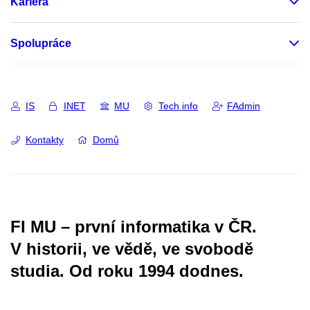
Kariéra
Spolupráce
IS
INET
MU
Tech info
FAdmin
Kontakty
Domů
FI MU – první informatika v ČR.
V historii, ve vědě, ve svobodě
studia.
Od roku 1994 dodnes.