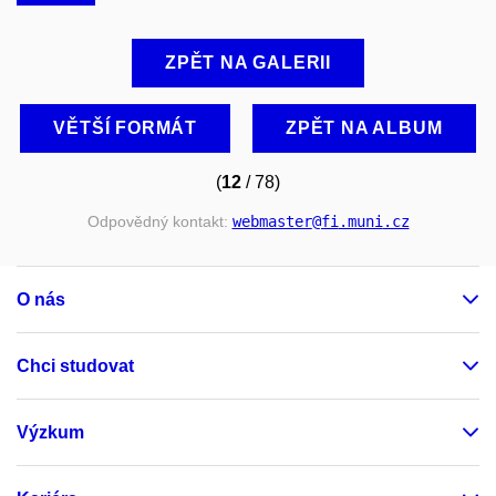
ZPĚT NA GALERII
VĚTŠÍ FORMÁT
ZPĚT NA ALBUM
(
12
/ 78)
Odpovědný kontakt:
webmaster
@fi
.muni
.cz
O nás
Chci studovat
Výzkum