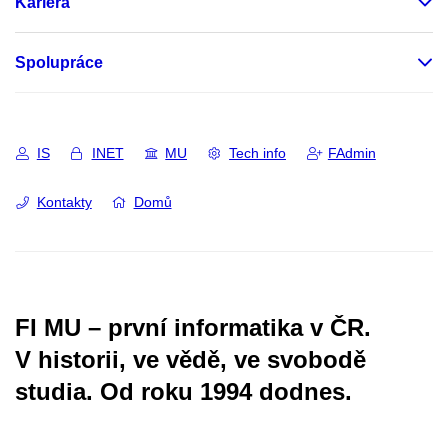
Kariéra
Spolupráce
IS
INET
MU
Tech info
FAdmin
Kontakty
Domů
FI MU – první informatika v ČR.
V historii, ve vědě, ve svobodě
studia.
Od roku 1994 dodnes.