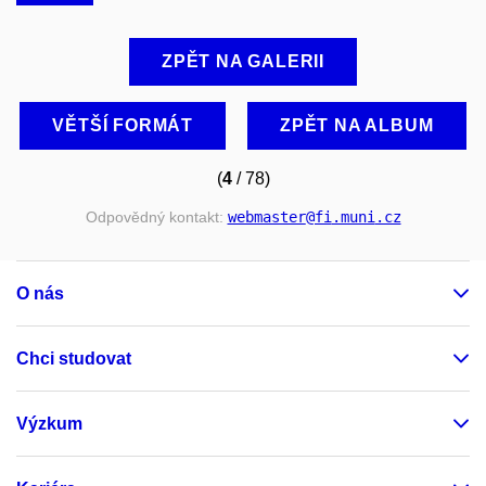
ZPĚT NA GALERII
VĚTŠÍ FORMÁT
ZPĚT NA ALBUM
(
4
/ 78)
Odpovědný kontakt:
webmaster
@fi
.muni
.cz
O nás
Chci studovat
Výzkum