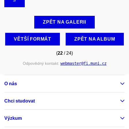
ZPĚT NA GALERII
VĚTŠÍ FORMÁT
ZPĚT NA ALBUM
(
22
/ 24)
Odpovědný kontakt:
webmaster
@fi
.muni
.cz
O nás
Chci studovat
Výzkum