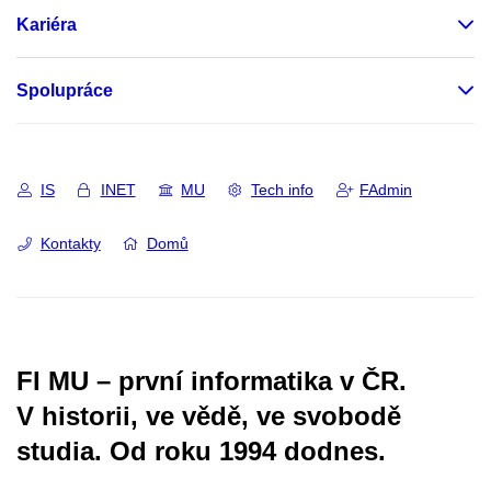
Kariéra
Spolupráce
IS
INET
MU
Tech info
FAdmin
Kontakty
Domů
FI MU – první informatika v ČR.
V historii, ve vědě, ve svobodě
studia.
Od roku 1994 dodnes.