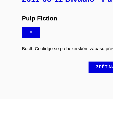
Pulp Fiction
Bucth Coolidge se po boxerském zápasu převlé
ZPĚT N