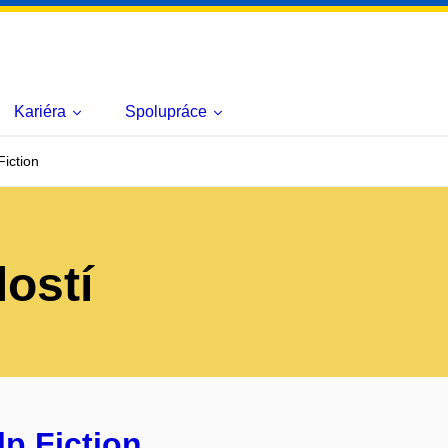
Kariéra
Spolupráce
Fiction
lostí
lp Fiction