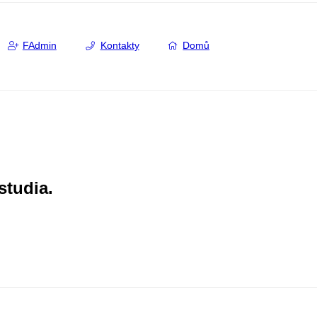
FAdmin
Kontakty
Domů
studia.