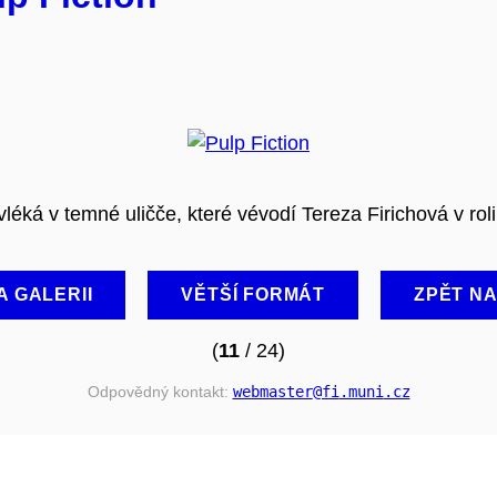
ká v temné uličče, které vévodí Tereza Firichová v rol
A GALERII
VĚTŠÍ FORMÁT
ZPĚT N
(
11
/ 24)
Odpovědný kontakt:
webmaster
@fi
.muni
.cz