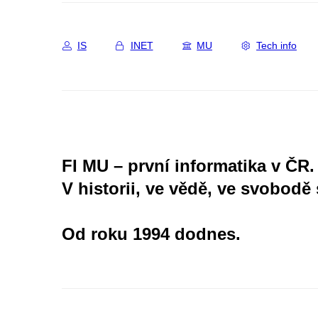
IS
INET
MU
Tech info
FI MU – první informatika v ČR.
V historii, ve vědě, ve svobodě 
Od roku 1994 dodnes.