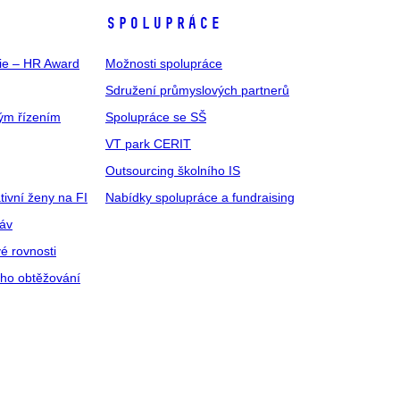
SPOLUPRÁCE
gie – HR Award
Možnosti spolupráce
Sdružení průmyslových partnerů
ým řízením
Spolupráce se SŠ
VT park CERIT
Outsourcing školního IS
tivní ženy na FI
Nabídky spolupráce a fundraising
ráv
é rovnosti
ího obtěžování