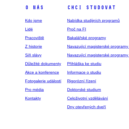
O NÁS
CHCI STUDOVAT
Kdo jsme
Nabídka studijních programů
Lidé
Proč na FI
Pracoviště
Bakalářské programy
Z historie
Navazující magisterské programy
Síň slávy
Navazující magisterské programy 
Důležité dokumenty
Přihláška ke studiu
Akce a konference
Informace o studiu
Fotogalerie událostí
Rigorózní řízení
Pro média
Doktorské studium
Kontakty
Celoživotní vzdělávání
Dny otevřených dveří