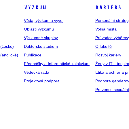
VÝZKUM
KARIÉRA
Věda, výzkum a vývoj
Personální strate
Oblasti výzkumu
Volná místa
Výzkumné skupiny
Průvodce výběrov
 (české)
Doktorské studium
O fakultě
(anglické)
Publikace
Rozvoj kariéry
Přednášky a Informatické kolokvium
Ženy v IT – inspira
Vědecká rada
Etika a ochrana p
Projektová podpora
Podpora genderov
Prevence sexuáln