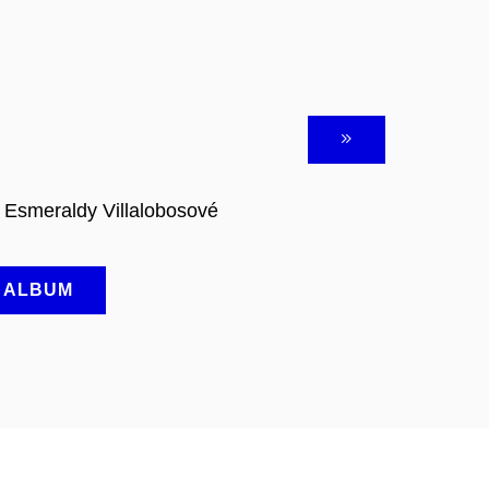
i Esmeraldy Villalobosové
A ALBUM