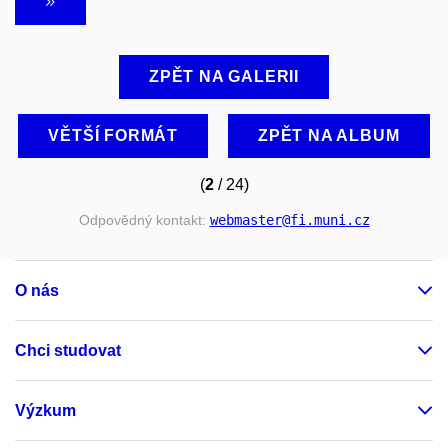
ZPĚT NA GALERII
VĚTŠÍ FORMÁT
ZPĚT NA ALBUM
(
2
/ 24)
Odpovědný kontakt:
webmaster
@fi
.muni
.cz
O nás
Chci studovat
Výzkum