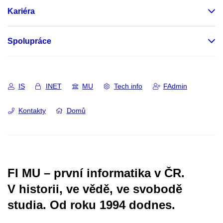
Kariéra
Spolupráce
IS
INET
MU
Tech info
FAdmin
Kontakty
Domů
FI MU – první informatika v ČR.
V historii, ve vědě, ve svobodě
studia.
Od roku 1994 dodnes.