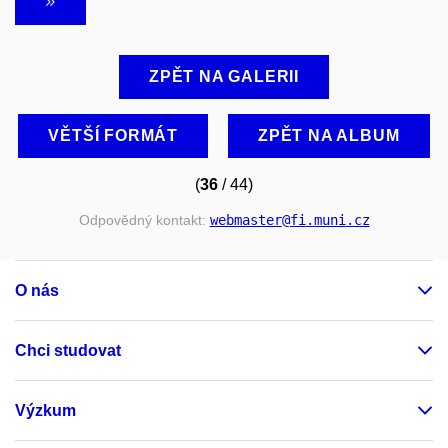
ZPĚT NA GALERII
VĚTŠÍ FORMÁT
ZPĚT NA ALBUM
(
36
/ 44)
Odpovědný kontakt:
webmaster
@fi
.muni
.cz
O nás
Chci studovat
Výzkum