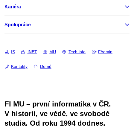
Kariéra
Spolupráce
IS
INET
MU
Tech info
FAdmin
Kontakty
Domů
FI MU – první informatika v ČR.
V historii, ve vědě, ve svobodě
studia.
Od roku 1994 dodnes.