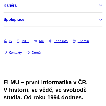
Kariéra
Spolupráce
IS
INET
MU
Tech info
FAdmin
Kontakty
Domů
FI MU – první informatika v ČR.
V historii, ve vědě, ve svobodě
studia.
Od roku 1994 dodnes.