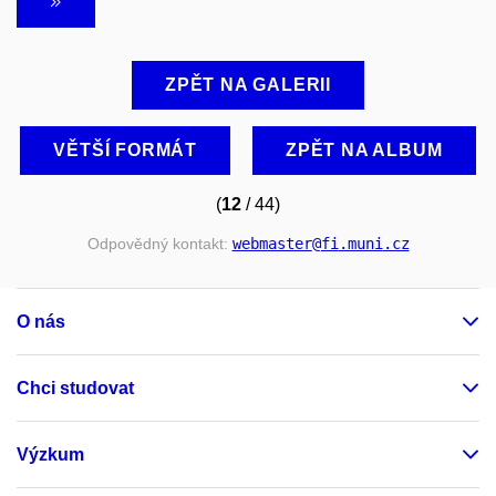
ZPĚT NA GALERII
VĚTŠÍ FORMÁT
ZPĚT NA ALBUM
(
12
/ 44)
Odpovědný kontakt:
webmaster
@fi
.muni
.cz
O nás
Chci studovat
Výzkum