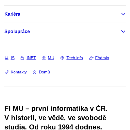
Kariéra
Spolupráce
IS
INET
MU
Tech info
FAdmin
Kontakty
Domů
FI MU – první informatika v ČR.
V historii, ve vědě, ve svobodě
studia.
Od roku 1994 dodnes.