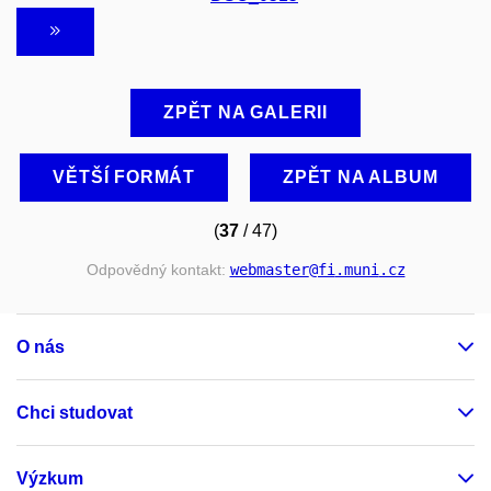
ZPĚT NA GALERII
VĚTŠÍ FORMÁT
ZPĚT NA ALBUM
(
37
/ 47)
Odpovědný kontakt:
webmaster
@fi
.muni
.cz
O nás
Chci studovat
Výzkum