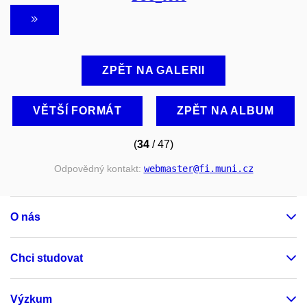
ZPĚT NA GALERII
VĚTŠÍ FORMÁT
ZPĚT NA ALBUM
(
34
/ 47)
Odpovědný kontakt:
webmaster
@fi
.muni
.cz
O nás
Chci studovat
Výzkum