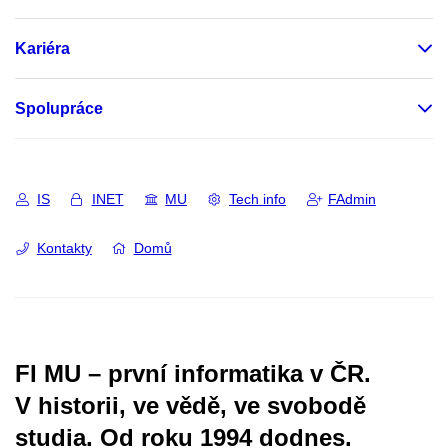
Kariéra
Spolupráce
IS
INET
MU
Tech info
FAdmin
Kontakty
Domů
FI MU – první informatika v ČR.
V historii, ve vědě, ve svobodě
studia.
Od roku 1994 dodnes.