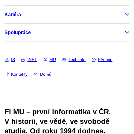
Kariéra
Spolupráce
IS
INET
MU
Tech info
FAdmin
Kontakty
Domů
FI MU – první informatika v ČR.
V historii, ve vědě, ve svobodě
studia.
Od roku 1994 dodnes.