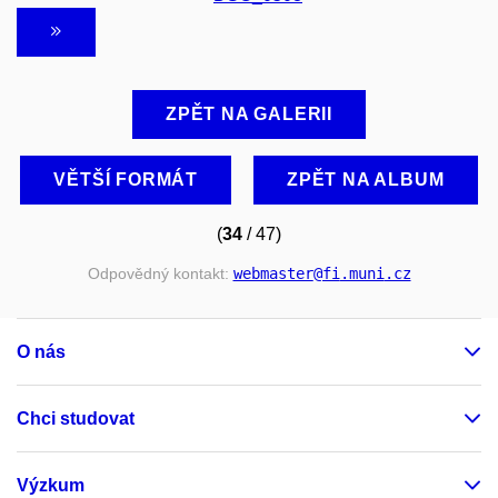
ZPĚT NA GALERII
VĚTŠÍ FORMÁT
ZPĚT NA ALBUM
(
34
/ 47)
Odpovědný kontakt:
webmaster
@fi
.muni
.cz
O nás
Chci studovat
Výzkum