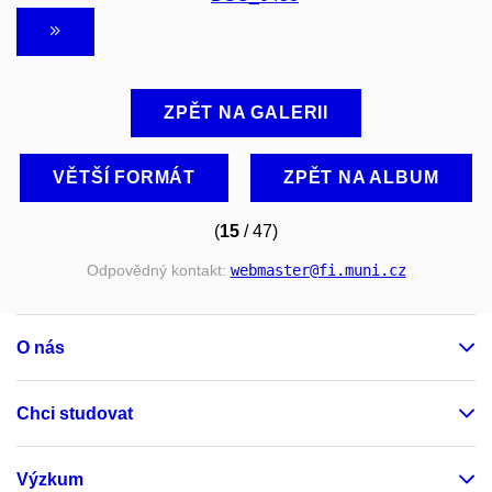
ZPĚT NA GALERII
VĚTŠÍ FORMÁT
ZPĚT NA ALBUM
(
15
/ 47)
Odpovědný kontakt:
webmaster
@fi
.muni
.cz
O nás
Chci studovat
Výzkum