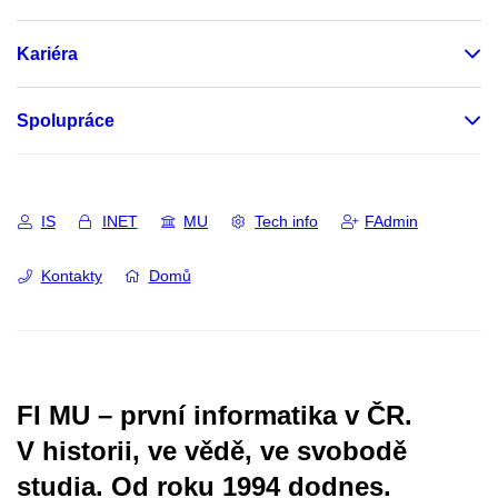
Kariéra
Spolupráce
IS
INET
MU
Tech info
FAdmin
Kontakty
Domů
FI MU – první informatika v ČR.
V historii, ve vědě, ve svobodě
studia.
Od roku 1994 dodnes.