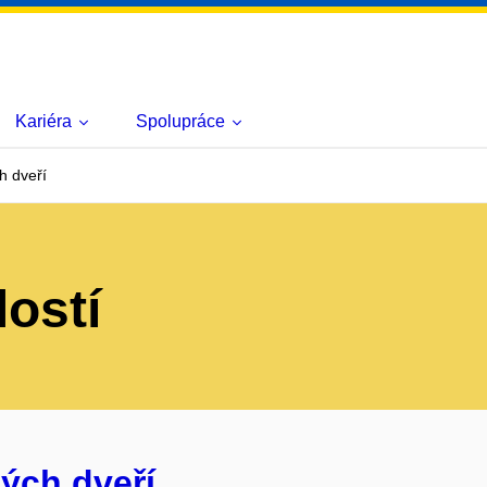
Kariéra
Spolupráce
h dveří
lostí
ých dveří