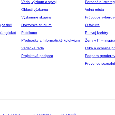
Věda, výzkum a vývoj
Personální strate
Oblasti výzkumu
Volná místa
Výzkumné skupiny
Průvodce výběrov
 (české)
Doktorské studium
O fakultě
(anglické)
Publikace
Rozvoj kariéry
Přednášky a Informatické kolokvium
Ženy v IT – inspira
Vědecká rada
Etika a ochrana p
Projektová podpora
Podpora genderov
Prevence sexuáln