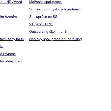
gie – HR Award
Možnosti spolupráce
Sdružení průmyslových partnerů
ým řízením
Spolupráce se SŠ
VT park CERIT
Outsourcing školního IS
tivní ženy na FI
Nabídky spolupráce a fundraising
ráv
é rovnosti
ího obtěžování