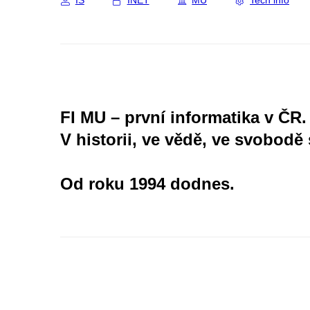
IS
INET
MU
Tech info
FI MU – první informatika v ČR.
V historii, ve vědě, ve svobodě 
Od roku 1994 dodnes.