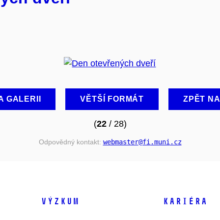
A GALERII
VĚTŠÍ FORMÁT
ZPĚT N
(
22
/ 28)
Odpovědný kontakt:
webmaster
@fi
.muni
.cz
VÝZKUM
KARIÉRA