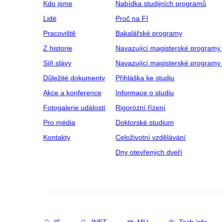
Kdo jsme
Nabídka studijních programů
Lidé
Proč na FI
Pracoviště
Bakalářské programy
Z historie
Navazující magisterské programy
Síň slávy
Navazující magisterské programy 
Důležité dokumenty
Přihláška ke studiu
Akce a konference
Informace o studiu
Fotogalerie událostí
Rigorózní řízení
Pro média
Doktorské studium
Kontakty
Celoživotní vzdělávání
Dny otevřených dveří