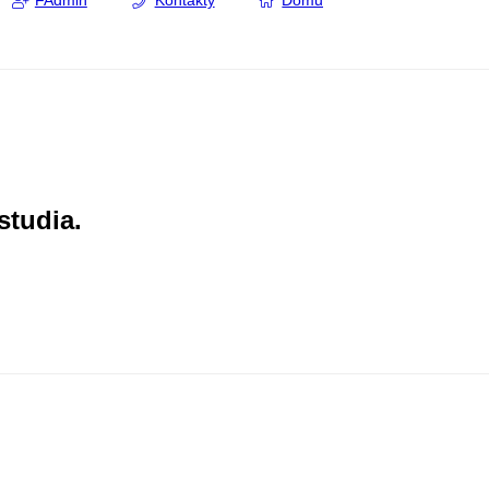
FAdmin
Kontakty
Domů
studia.