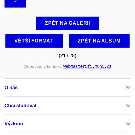
ZPĚT NA GALERII
VĚTŠÍ FORMÁT
ZPĚT NA ALBUM
(
21
/ 28)
Odpovědný kontakt:
webmaster
@fi
.muni
.cz
O nás
Chci studovat
Výzkum