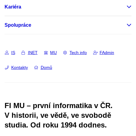
Kariéra
Spolupráce
IS
INET
MU
Tech info
FAdmin
Kontakty
Domů
FI MU – první informatika v ČR.
V historii, ve vědě, ve svobodě
studia.
Od roku 1994 dodnes.