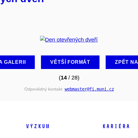
A GALERII
VĚTŠÍ FORMÁT
ZPĚT N
(
14
/ 28)
Odpovědný kontakt:
webmaster
@fi
.muni
.cz
VÝZKUM
KARIÉRA