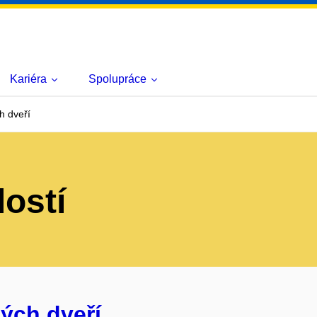
Kariéra
Spolupráce
h dveří
lostí
ých dveří