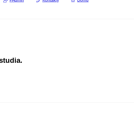
FAdmin
Kontakty
Domů
studia.