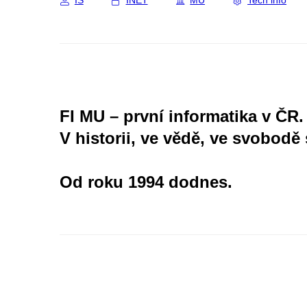
IS
INET
MU
Tech info
FI MU – první informatika v ČR.
V historii, ve vědě, ve svobodě 
Od roku 1994 dodnes.