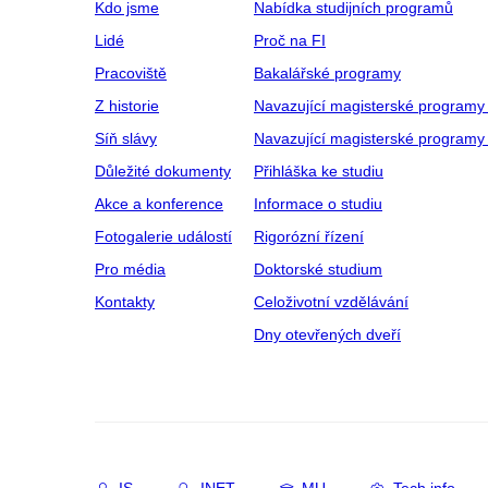
Kdo jsme
Nabídka studijních programů
Lidé
Proč na FI
Pracoviště
Bakalářské programy
Z historie
Navazující magisterské programy
Síň slávy
Navazující magisterské programy 
Důležité dokumenty
Přihláška ke studiu
Akce a konference
Informace o studiu
Fotogalerie událostí
Rigorózní řízení
Pro média
Doktorské studium
Kontakty
Celoživotní vzdělávání
Dny otevřených dveří