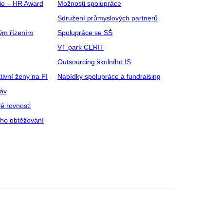
gie – HR Award
Možnosti spolupráce
Sdružení průmyslových partnerů
ým řízením
Spolupráce se SŠ
VT park CERIT
Outsourcing školního IS
tivní ženy na FI
Nabídky spolupráce a fundraising
ráv
é rovnosti
ího obtěžování