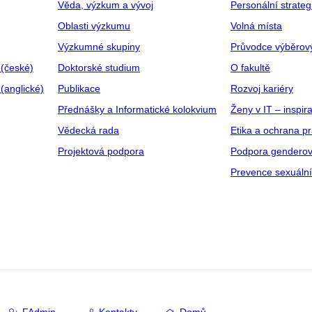
Věda, výzkum a vývoj
Personální strate
Oblasti výzkumu
Volná místa
Výzkumné skupiny
Průvodce výběrov
 (české)
Doktorské studium
O fakultě
(anglické)
Publikace
Rozvoj kariéry
Přednášky a Informatické kolokvium
Ženy v IT – inspira
Vědecká rada
Etika a ochrana p
Projektová podpora
Podpora genderov
Prevence sexuáln