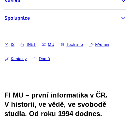
Kariéra
Spolupráce
IS
INET
MU
Tech info
FAdmin
Kontakty
Domů
FI MU – první informatika v ČR.
V historii, ve vědě, ve svobodě
studia.
Od roku 1994 dodnes.