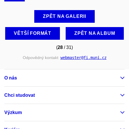
ZPĚT NA GALERII
VĚTŠÍ FORMÁT
ZPĚT NA ALBUM
(
28
/ 31)
Odpovědný kontakt:
webmaster
@fi
.muni
.cz
O nás
Chci studovat
Výzkum