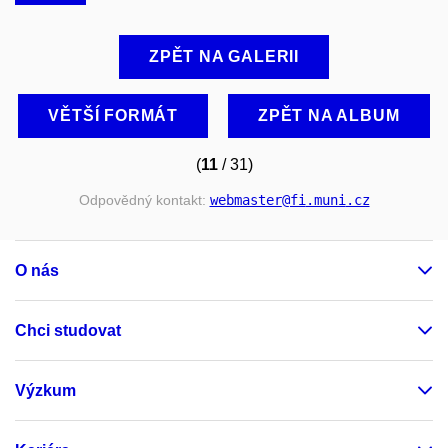
ZPĚT NA GALERII
VĚTŠÍ FORMÁT
ZPĚT NA ALBUM
(
11
/ 31)
Odpovědný kontakt:
webmaster
@fi
.muni
.cz
O nás
Chci studovat
Výzkum