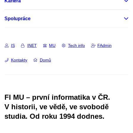
Kariéra
Spolupráce
IS
INET
MU
Tech info
FAdmin
Kontakty
Domů
FI MU – první informatika v ČR.
V historii, ve vědě, ve svobodě
studia.
Od roku 1994 dodnes.