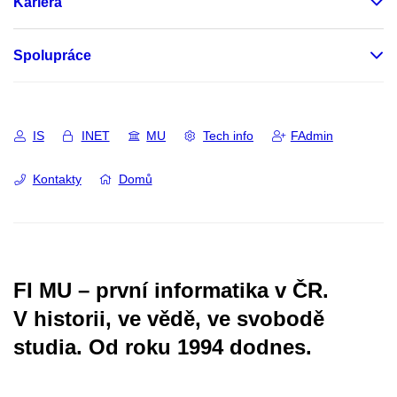
Kariéra
Spolupráce
IS
INET
MU
Tech info
FAdmin
Kontakty
Domů
FI MU – první informatika v ČR.
V historii, ve vědě, ve svobodě
studia.
Od roku 1994 dodnes.