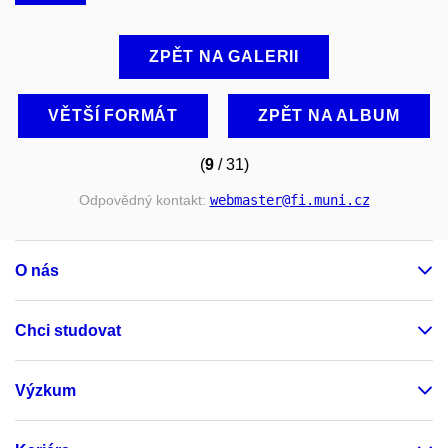
ZPĚT NA GALERII
VĚTŠÍ FORMÁT
ZPĚT NA ALBUM
(
9
/ 31)
Odpovědný kontakt:
webmaster
@fi
.muni
.cz
O nás
Chci studovat
Výzkum