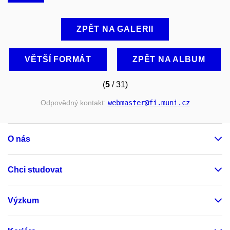
ZPĚT NA GALERII
VĚTŠÍ FORMÁT
ZPĚT NA ALBUM
(
5
/ 31)
Odpovědný kontakt:
webmaster
@fi
.muni
.cz
O nás
Chci studovat
Výzkum