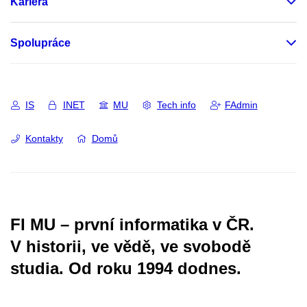
Kariéra
Spolupráce
IS
INET
MU
Tech info
FAdmin
Kontakty
Domů
FI MU – první informatika v ČR.
V historii, ve vědě, ve svobodě
studia.
Od roku 1994 dodnes.