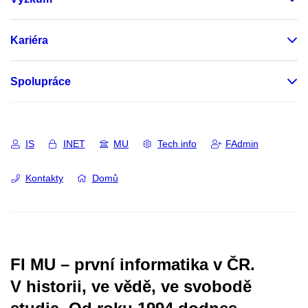
Kariéra
Spolupráce
IS
INET
MU
Tech info
FAdmin
Kontakty
Domů
FI MU – první informatika v ČR.
V historii, ve vědě, ve svobodě