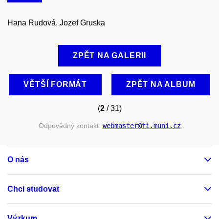
Hana Rudová, Jozef Gruska
ZPĚT NA GALERII
VĚTŠÍ FORMÁT
ZPĚT NA ALBUM
(
2
/ 31)
Odpovědný kontakt:
webmaster
@fi
.muni
.cz
O nás
Chci studovat
Výzkum