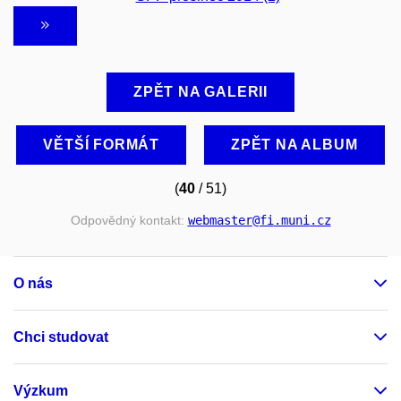
ZPĚT NA GALERII
VĚTŠÍ FORMÁT
ZPĚT NA ALBUM
(
40
/ 51)
Odpovědný kontakt:
webmaster
@fi
.muni
.cz
O nás
Chci studovat
Výzkum