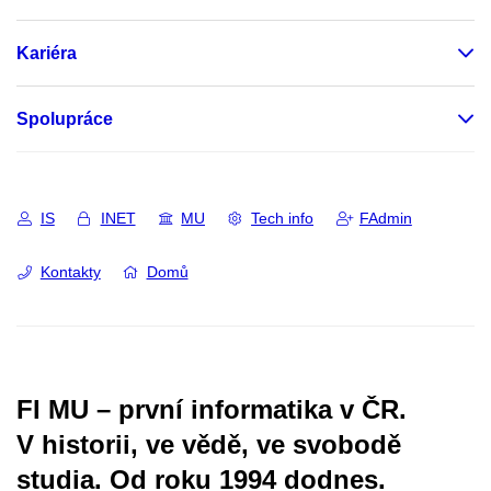
Kariéra
Spolupráce
IS
INET
MU
Tech info
FAdmin
Kontakty
Domů
FI MU – první informatika v ČR.
V historii, ve vědě, ve svobodě
studia.
Od roku 1994 dodnes.