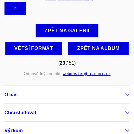
ZPĚT NA GALERII
VĚTŠÍ FORMÁT
ZPĚT NA ALBUM
(
23
/ 51)
Odpovědný kontakt:
webmaster
@fi
.muni
.cz
O nás
Chci studovat
Výzkum