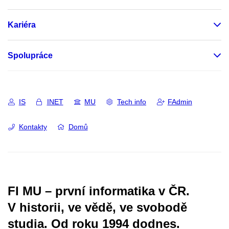
Kariéra
Spolupráce
IS
INET
MU
Tech info
FAdmin
Kontakty
Domů
FI MU – první informatika v ČR.
V historii, ve vědě, ve svobodě
studia.
Od roku 1994 dodnes.