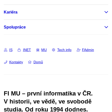
Kariéra
Spolupráce
IS
INET
MU
Tech info
FAdmin
Kontakty
Domů
FI MU – první informatika v ČR.
V historii, ve vědě, ve svobodě
studia.
Od roku 1994 dodnes.