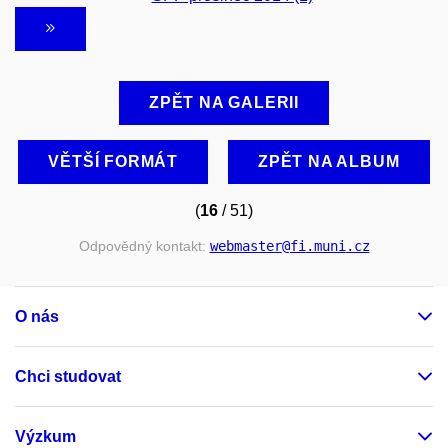
ZPĚT NA GALERII
VĚTŠÍ FORMÁT
ZPĚT NA ALBUM
(
16
/ 51)
Odpovědný kontakt:
webmaster
@fi
.muni
.cz
O nás
Chci studovat
Výzkum