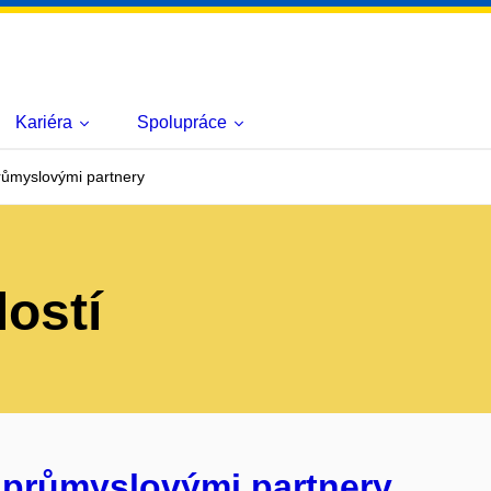
Kariéra
Spolupráce
růmyslovými partnery
lostí
 průmyslovými partnery