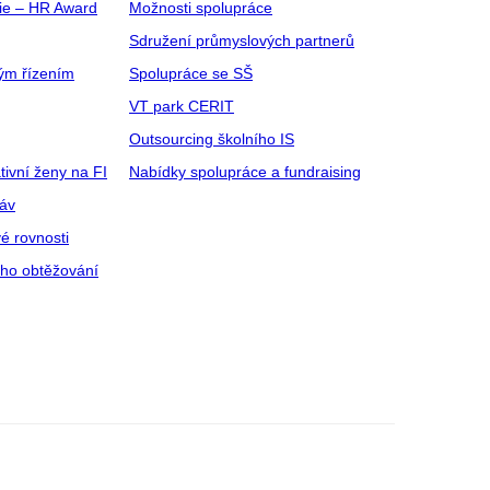
gie – HR Award
Možnosti spolupráce
Sdružení průmyslových partnerů
ým řízením
Spolupráce se SŠ
VT park CERIT
Outsourcing školního IS
tivní ženy na FI
Nabídky spolupráce a fundraising
ráv
é rovnosti
ího obtěžování