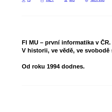
IS
INET
MU
Tech info
FI MU – první informatika v ČR.
V historii, ve vědě, ve svobodě 
Od roku 1994 dodnes.