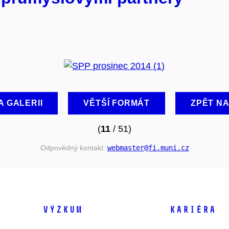
A GALERII
VĚTŠÍ FORMÁT
ZPĚT N
(
11
/ 51)
Odpovědný kontakt:
webmaster
@fi
.muni
.cz
VÝZKUM
KARIÉRA