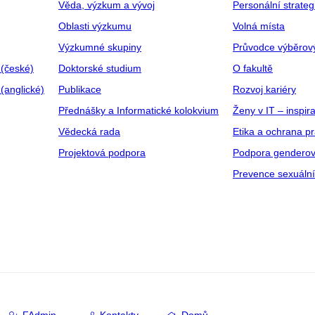
Věda, výzkum a vývoj
Personální strate
Oblasti výzkumu
Volná místa
Výzkumné skupiny
Průvodce výběrov
 (české)
Doktorské studium
O fakultě
(anglické)
Publikace
Rozvoj kariéry
Přednášky a Informatické kolokvium
Ženy v IT – inspira
Vědecká rada
Etika a ochrana p
Projektová podpora
Podpora genderov
Prevence sexuáln