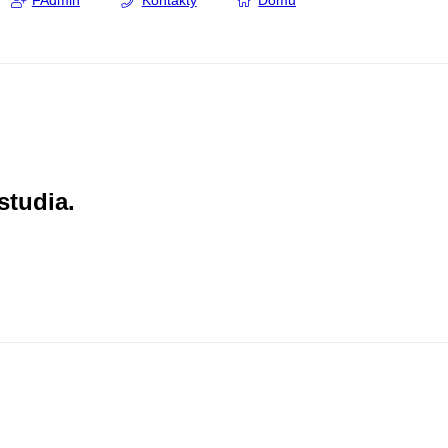
FAdmin
Kontakty
Domů
studia.