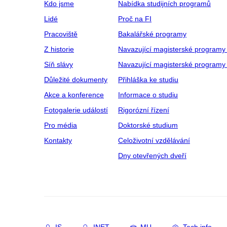
Kdo jsme
Nabídka studijních programů
Lidé
Proč na FI
Pracoviště
Bakalářské programy
Z historie
Navazující magisterské programy
Síň slávy
Navazující magisterské programy 
Důležité dokumenty
Přihláška ke studiu
Akce a konference
Informace o studiu
Fotogalerie událostí
Rigorózní řízení
Pro média
Doktorské studium
Kontakty
Celoživotní vzdělávání
Dny otevřených dveří