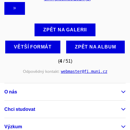
ZPĚT NA GALERII
VĚTŠÍ FORMÁT
ZPĚT NA ALBUM
(
4
/ 51)
Odpovědný kontakt:
webmaster
@fi
.muni
.cz
O nás
Chci studovat
Výzkum