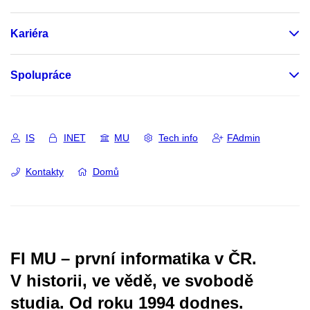
Kariéra
Spolupráce
IS
INET
MU
Tech info
FAdmin
Kontakty
Domů
FI MU – první informatika v ČR.
V historii, ve vědě, ve svobodě
studia.
Od roku 1994 dodnes.