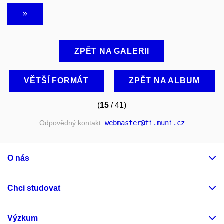
ZPĚT NA GALERII
VĚTŠÍ FORMÁT
ZPĚT NA ALBUM
(
15
/ 41)
Odpovědný kontakt:
webmaster
@fi
.muni
.cz
O nás
Chci studovat
Výzkum