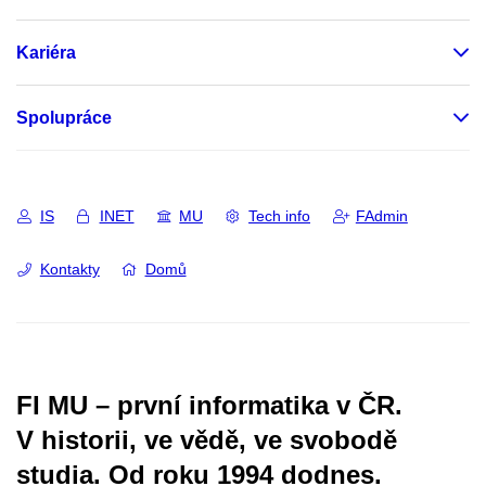
Kariéra
Spolupráce
IS
INET
MU
Tech info
FAdmin
Kontakty
Domů
FI MU – první informatika v ČR.
V historii, ve vědě, ve svobodě
studia.
Od roku 1994 dodnes.