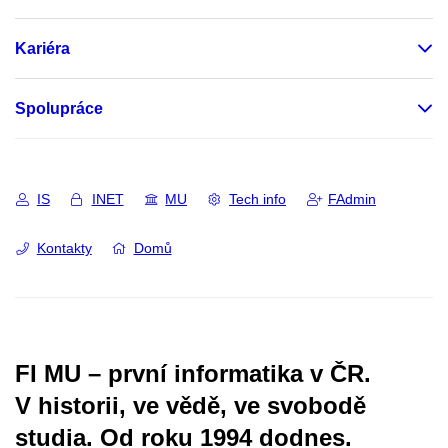
Kariéra
Spolupráce
IS
INET
MU
Tech info
FAdmin
Kontakty
Domů
FI MU – první informatika v ČR.
V historii, ve vědě, ve svobodě
studia.
Od roku 1994 dodnes.