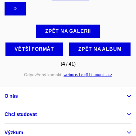
ZPĚT NA GALERII
VĚTŠÍ FORMÁT
ZPĚT NA ALBUM
(
4
/ 41)
Odpovědný kontakt:
webmaster
@fi
.muni
.cz
O nás
Chci studovat
Výzkum