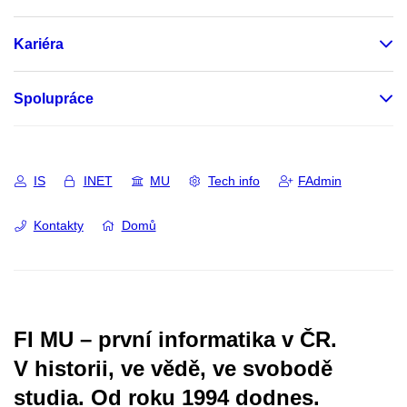
Kariéra
Spolupráce
IS
INET
MU
Tech info
FAdmin
Kontakty
Domů
FI MU – první informatika v ČR.
V historii, ve vědě, ve svobodě
studia.
Od roku 1994 dodnes.