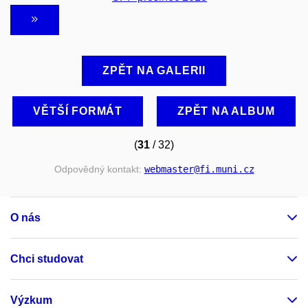
ZPĚT NA GALERII
VĚTŠÍ FORMÁT
ZPĚT NA ALBUM
(
31
/ 32)
Odpovědný kontakt:
webmaster
@fi
.muni
.cz
O nás
Chci studovat
Výzkum