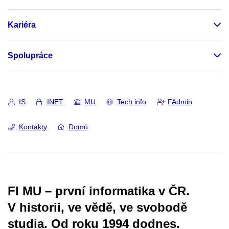
Kariéra
Spolupráce
IS
INET
MU
Tech info
FAdmin
Kontakty
Domů
FI MU – první informatika v ČR.
V historii, ve vědě, ve svobodě
studia.
Od roku 1994 dodnes.