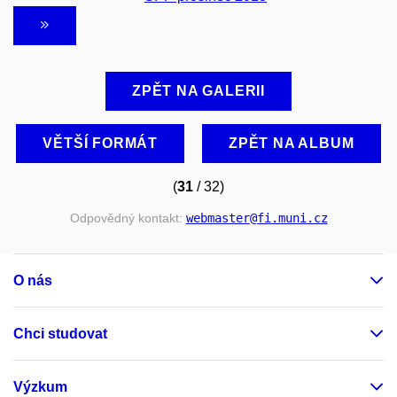
ZPĚT NA GALERII
VĚTŠÍ FORMÁT
ZPĚT NA ALBUM
(
31
/ 32)
Odpovědný kontakt:
webmaster
@fi
.muni
.cz
O nás
Chci studovat
Výzkum