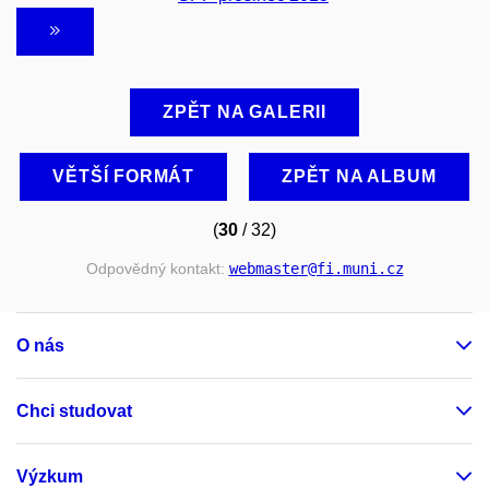
ZPĚT NA GALERII
VĚTŠÍ FORMÁT
ZPĚT NA ALBUM
(
30
/ 32)
Odpovědný kontakt:
webmaster
@fi
.muni
.cz
O nás
Chci studovat
Výzkum