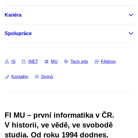
Kariéra
Spolupráce
IS
INET
MU
Tech info
FAdmin
Kontakty
Domů
FI MU – první informatika v ČR.
V historii, ve vědě, ve svobodě
studia.
Od roku 1994 dodnes.