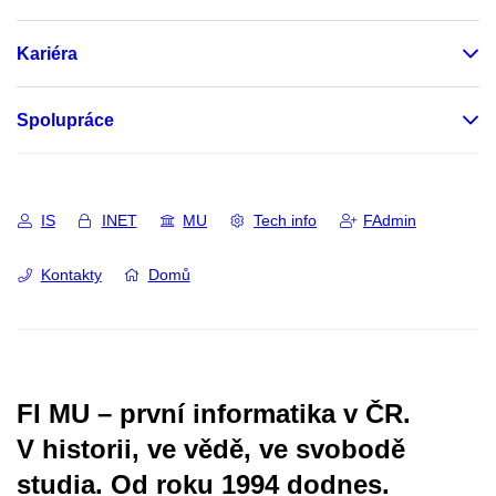
Kariéra
Spolupráce
IS
INET
MU
Tech info
FAdmin
Kontakty
Domů
FI MU – první informatika v ČR.
V historii, ve vědě, ve svobodě
studia.
Od roku 1994 dodnes.