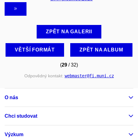
ZPĚT NA GALERII
VĚTŠÍ FORMÁT
ZPĚT NA ALBUM
(
29
/ 32)
Odpovědný kontakt:
webmaster
@fi
.muni
.cz
O nás
Chci studovat
Výzkum