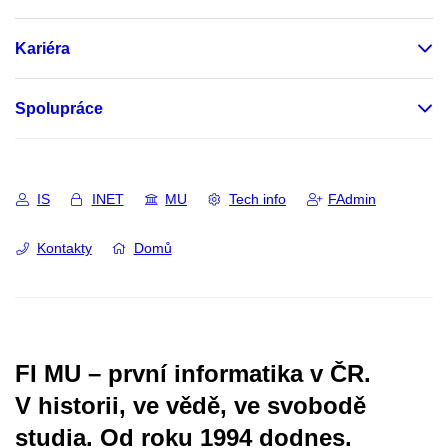
Kariéra
Spolupráce
IS
INET
MU
Tech info
FAdmin
Kontakty
Domů
FI MU – první informatika v ČR.
V historii, ve vědě, ve svobodě
studia.
Od roku 1994 dodnes.