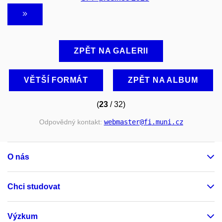
ZPĚT NA GALERII
VĚTŠÍ FORMÁT
ZPĚT NA ALBUM
(
23
/ 32)
Odpovědný kontakt:
webmaster
@fi
.muni
.cz
O nás
Chci studovat
Výzkum