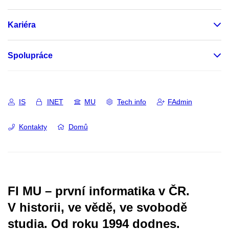
Kariéra
Spolupráce
IS
INET
MU
Tech info
FAdmin
Kontakty
Domů
FI MU – první informatika v ČR.
V historii, ve vědě, ve svobodě
studia.
Od roku 1994 dodnes.