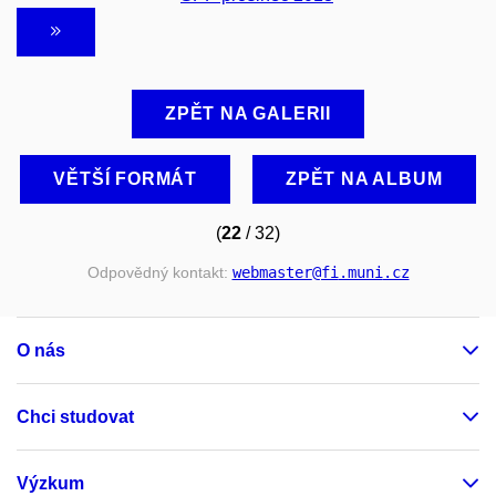
ZPĚT NA GALERII
VĚTŠÍ FORMÁT
ZPĚT NA ALBUM
(
22
/ 32)
Odpovědný kontakt:
webmaster
@fi
.muni
.cz
O nás
Chci studovat
Výzkum