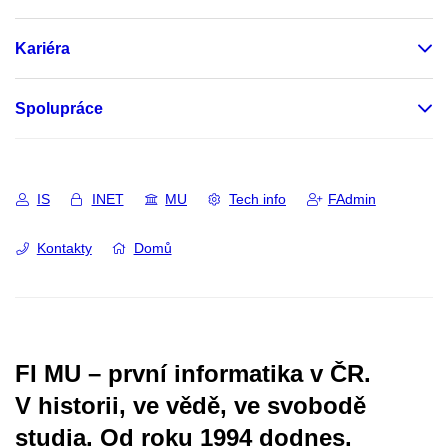
Kariéra
Spolupráce
IS
INET
MU
Tech info
FAdmin
Kontakty
Domů
FI MU – první informatika v ČR.
V historii, ve vědě, ve svobodě
studia.
Od roku 1994 dodnes.