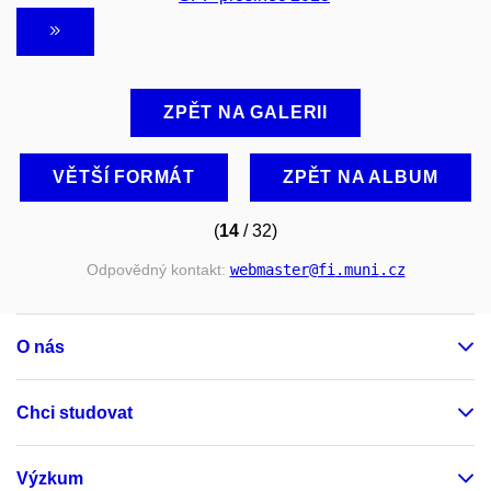
ZPĚT NA GALERII
VĚTŠÍ FORMÁT
ZPĚT NA ALBUM
(
14
/ 32)
Odpovědný kontakt:
webmaster
@fi
.muni
.cz
O nás
Chci studovat
Výzkum