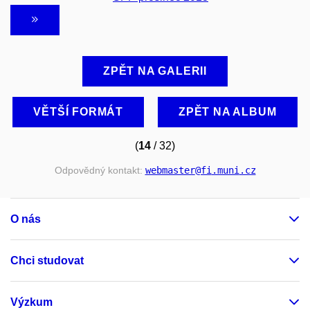
ZPĚT NA GALERII
VĚTŠÍ FORMÁT
ZPĚT NA ALBUM
(
14
/ 32)
Odpovědný kontakt:
webmaster
@fi
.muni
.cz
O nás
Chci studovat
Výzkum