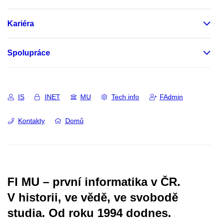
Kariéra
Spolupráce
IS
INET
MU
Tech info
FAdmin
Kontakty
Domů
FI MU – první informatika v ČR.
V historii, ve vědě, ve svobodě
studia.
Od roku 1994 dodnes.