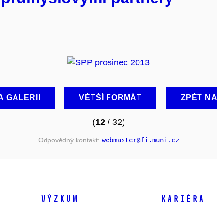
A GALERII
VĚTŠÍ FORMÁT
ZPĚT N
(
12
/ 32)
Odpovědný kontakt:
webmaster
@fi
.muni
.cz
VÝZKUM
KARIÉRA