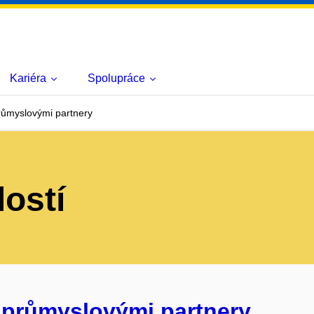
Kariéra
Spolupráce
růmyslovými partnery
lostí
 průmyslovými partnery