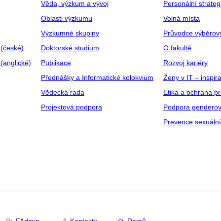
Věda, výzkum a vývoj
Personální strate
Oblasti výzkumu
Volná místa
Výzkumné skupiny
Průvodce výběrov
 (české)
Doktorské studium
O fakultě
(anglické)
Publikace
Rozvoj kariéry
Přednášky a Informatické kolokvium
Ženy v IT – inspira
Vědecká rada
Etika a ochrana p
Projektová podpora
Podpora genderov
Prevence sexuáln