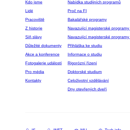
Kdo jsme
Nabídka studijních programů
Lidé
Proč na FI
Pracoviště
Bakalářské programy
Z historie
Navazující magisterské programy
Síň slávy
Navazující magisterské programy 
Důležité dokumenty
Přihláška ke studiu
Akce a konference
Informace o studiu
Fotogalerie událostí
Rigorózní řízení
Pro média
Doktorské studium
Kontakty
Celoživotní vzdělávání
Dny otevřených dveří