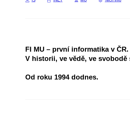
IS
INET
MU
Tech info
FI MU – první informatika v ČR.
V historii, ve vědě, ve svobodě 
Od roku 1994 dodnes.