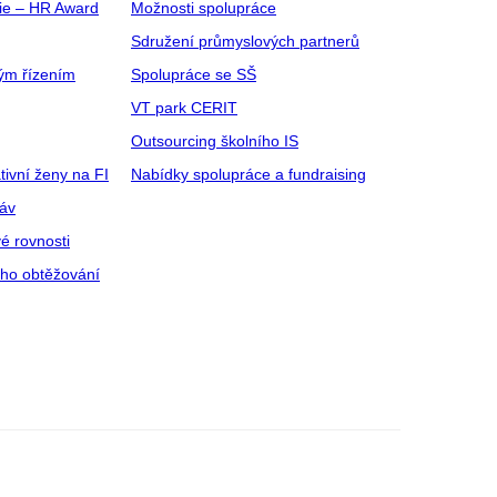
gie – HR Award
Možnosti spolupráce
Sdružení průmyslových partnerů
ým řízením
Spolupráce se SŠ
VT park CERIT
Outsourcing školního IS
tivní ženy na FI
Nabídky spolupráce a fundraising
ráv
é rovnosti
ího obtěžování