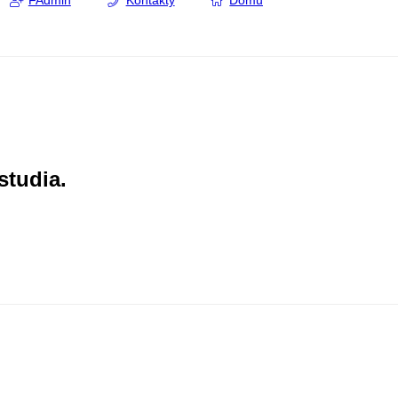
FAdmin
Kontakty
Domů
studia.