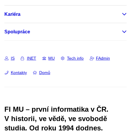
Kariéra
Spolupráce
IS
INET
MU
Tech info
FAdmin
Kontakty
Domů
FI MU – první informatika v ČR.
V historii, ve vědě, ve svobodě
studia.
Od roku 1994 dodnes.