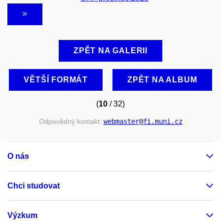
ZPĚT NA GALERII
VĚTŠÍ FORMÁT
ZPĚT NA ALBUM
(
10
/ 32)
Odpovědný kontakt:
webmaster
@fi
.muni
.cz
O nás
Chci studovat
Výzkum