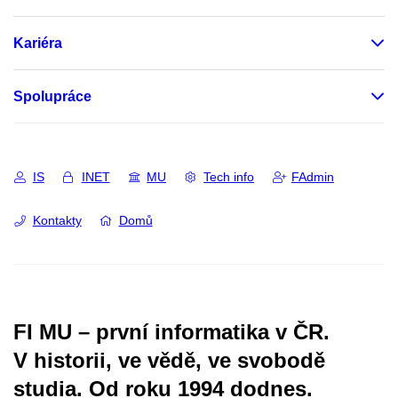
Kariéra
Spolupráce
IS
INET
MU
Tech info
FAdmin
Kontakty
Domů
FI MU – první informatika v ČR.
V historii, ve vědě, ve svobodě
studia.
Od roku 1994 dodnes.