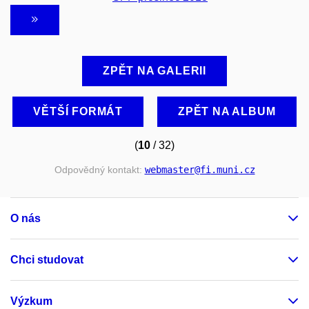
ZPĚT NA GALERII
VĚTŠÍ FORMÁT
ZPĚT NA ALBUM
(
10
/ 32)
Odpovědný kontakt:
webmaster
@fi
.muni
.cz
O nás
Chci studovat
Výzkum