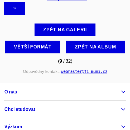
ZPĚT NA GALERII
VĚTŠÍ FORMÁT
ZPĚT NA ALBUM
(
9
/ 32)
Odpovědný kontakt:
webmaster
@fi
.muni
.cz
O nás
Chci studovat
Výzkum