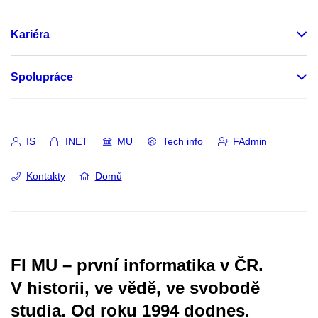
Kariéra
Spolupráce
IS
INET
MU
Tech info
FAdmin
Kontakty
Domů
FI MU – první informatika v ČR.
V historii, ve vědě, ve svobodě
studia.
Od roku 1994 dodnes.