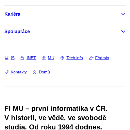
Kariéra
Spolupráce
IS
INET
MU
Tech info
FAdmin
Kontakty
Domů
FI MU – první informatika v ČR.
V historii, ve vědě, ve svobodě
studia.
Od roku 1994 dodnes.