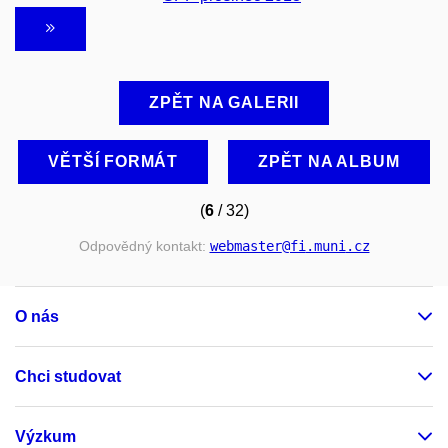
ZPĚT NA GALERII
VĚTŠÍ FORMÁT
ZPĚT NA ALBUM
(
6
/ 32)
Odpovědný kontakt:
webmaster
@fi
.muni
.cz
O nás
Chci studovat
Výzkum