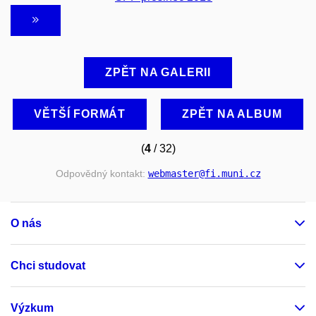
ZPĚT NA GALERII
VĚTŠÍ FORMÁT
ZPĚT NA ALBUM
(
4
/ 32)
Odpovědný kontakt:
webmaster
@fi
.muni
.cz
O nás
Chci studovat
Výzkum