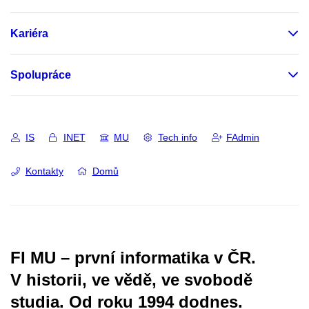
Kariéra
Spolupráce
IS
INET
MU
Tech info
FAdmin
Kontakty
Domů
FI MU – první informatika v ČR.
V historii, ve vědě, ve svobodě
studia.
Od roku 1994 dodnes.