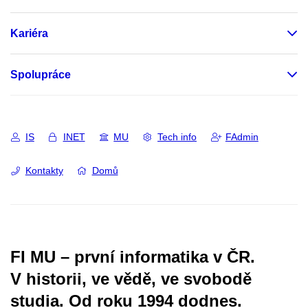
Kariéra
Spolupráce
IS
INET
MU
Tech info
FAdmin
Kontakty
Domů
FI MU – první informatika v ČR.
V historii, ve vědě, ve svobodě
studia.
Od roku 1994 dodnes.