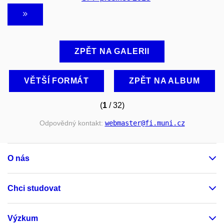
ZPĚT NA GALERII
VĚTŠÍ FORMÁT
ZPĚT NA ALBUM
(
1
/ 32)
Odpovědný kontakt:
webmaster
@fi
.muni
.cz
O nás
Chci studovat
Výzkum