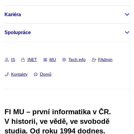
Kariéra
Spolupráce
IS
INET
MU
Tech info
FAdmin
Kontakty
Domů
FI MU – první informatika v ČR.
V historii, ve vědě, ve svobodě
studia.
Od roku 1994 dodnes.