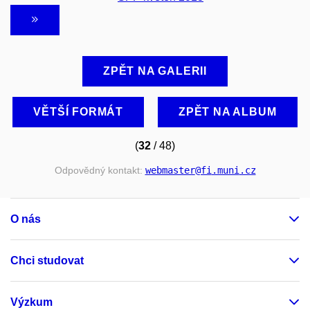
ZPĚT NA GALERII
VĚTŠÍ FORMÁT
ZPĚT NA ALBUM
(
32
/ 48)
Odpovědný kontakt:
webmaster
@fi
.muni
.cz
O nás
Chci studovat
Výzkum