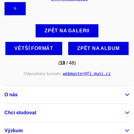
ZPĚT NA GALERII
VĚTŠÍ FORMÁT
ZPĚT NA ALBUM
(
18
/ 48)
Odpovědný kontakt:
webmaster
@fi
.muni
.cz
O nás
Chci studovat
Výzkum