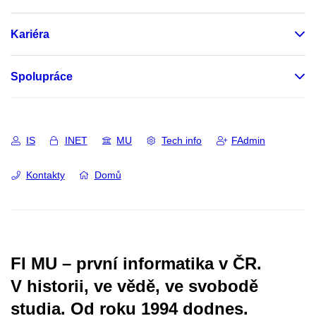
Kariéra
Spolupráce
IS
INET
MU
Tech info
FAdmin
Kontakty
Domů
FI MU – první informatika v ČR.
V historii, ve vědě, ve svobodě
studia.
Od roku 1994 dodnes.